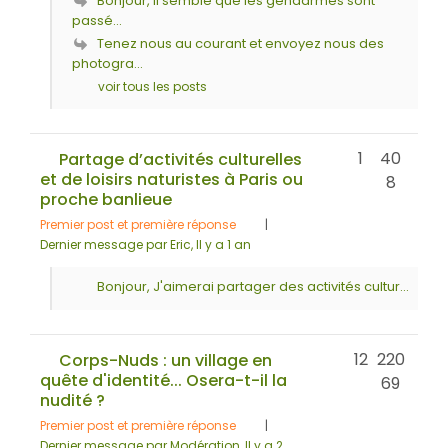
Bonjour, Il semble que les gendarmes sont
passé...
Tenez nous au courant et envoyez nous des
photogra...
voir tous les posts
1
40
Partage d’activités culturelles
et de loisirs naturistes à Paris ou
8
proche banlieue
Premier post et première réponse
|
Dernier message par Eric
, Il y a 1 an
Bonjour, J'aimerai partager des activités cultur...
12
220
Corps-Nuds : un village en
quête d'identité... Osera-t-il la
69
nudité ?
Premier post et première réponse
|
Dernier message par Modération
, Il y a 2