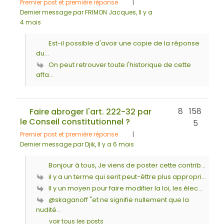
Premier post et première réponse
|
Dernier message par FRIMON Jacques
, Il y a
4 mois
Est-il possible d'avoir une copie de la réponse
du...
On peut retrouver toute l'historique de cette
affa...
8
158
Faire abroger l'art. 222-32 par
le Conseil constitutionnel ?
5
Premier post et première réponse
|
Dernier message par Djik
, Il y a 6 mois
Bonjour à tous, Je viens de poster cette contrib...
il y a un terme qui serit peut-êttre plus appropri...
Il y un moyen pour faire modifier la loi, les élec...
@skaganoff "et ne signifie nullement que la
nudité...
voir tous les posts