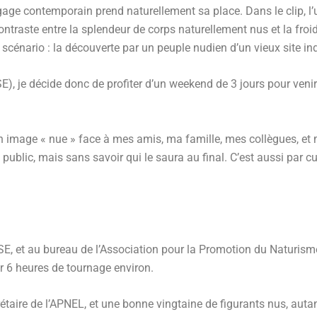
angage contemporain prend naturellement sa place. Dans le clip, l’
ontraste entre la splendeur de corps naturellement nus et la fro
cénario : la découverte par un peuple nudien d’un vieux site ind
E), je décide donc de profiter d’un weekend de 3 jours pour ven
 image « nue » face à mes amis, ma famille, mes collègues, et 
ublic, mais sans savoir qui le saura au final. C’est aussi par cur
, et au bureau de l’Association pour la Promotion du Naturisme 
ur 6 heures de tournage environ.
ecrétaire de l’APNEL, et une bonne vingtaine de figurants nus, 