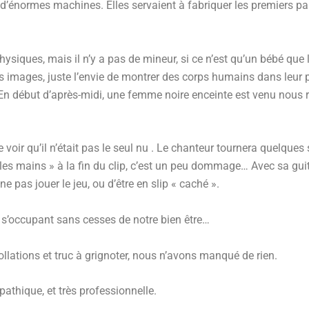
c d’énormes machines. Elles servaient à fabriquer les premiers pa
hysiques, mais il n’y a pas de mineur, si ce n’est qu’un bébé que l
s images, juste l’envie de montrer des corps humains dans leur p
s »…En début d’après-midi, une femme noire enceinte est venu nous 
 voir qu’il n’était pas le seul nu . Le chanteur tournera quelque
es mains » à la fin du clip, c’est un peu dommage… Avec sa gu
ne pas jouer le jeu, ou d’être en slip « caché ».
t, s’occupant sans cesses de notre bien être…
ollations et truc à grignoter, nous n’avons manqué de rien.
athique, et très professionnelle.