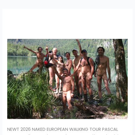
La
NEWT
d’août
2026
:
Naked
European
Walking
Tour
en
Autriche
NEWT 2026 NAKED EUROPEAN WALKING TOUR PASCAL