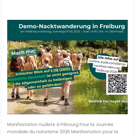
Manifestation
nudiste,
à
Freibourg
in
Breisgau,
le
dimanche
7
juin
2026
Manifestation nudiste à Fribourg Pour la Journée
mondiale du naturisme 2026 Manifestation pour la