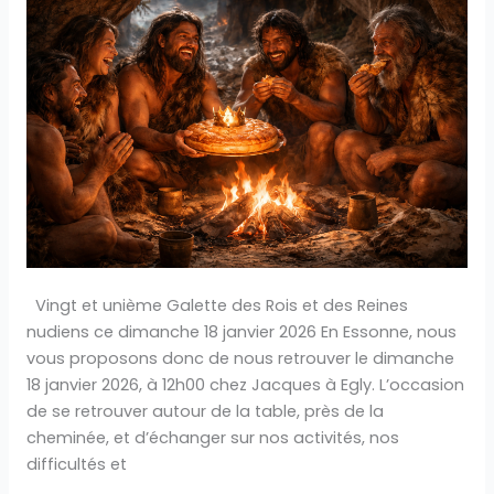
et
unième
Galette
des
Rois
et
des
Reines
nudiens
dimanche
18
janvier
Vingt et unième Galette des Rois et des Reines
2026
nudiens ce dimanche 18 janvier 2026 En Essonne, nous
vous proposons donc de nous retrouver le dimanche
18 janvier 2026, à 12h00 chez Jacques à Egly. L’occasion
de se retrouver autour de la table, près de la
cheminée, et d’échanger sur nos activités, nos
difficultés et