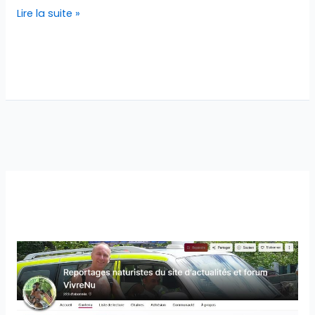
Lire la suite »
Odyssée
:
vingt
ans