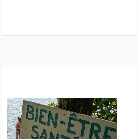
Santé
Bien-
Être
et
Naturisme,
nouvelle