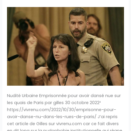
Emprisonnée
pour
avoir
dansé
nue
sur
les
quais
à
Paris
en
août
2017
Nudité Urbaine Emprisonnée pour avoir dansé nue sur
les quais de Paris par gilles 30 octobre 2022²
https://vivrenu.com/2022/10/30/emprisonne-pour-
avoir-danse-nu-dans-les-rues-de-paris/ J’ai repris
cet article de Gilles sur vivrenu.com car ce fait divers
en dit long sur la nudophobie institutionnelle qui règne