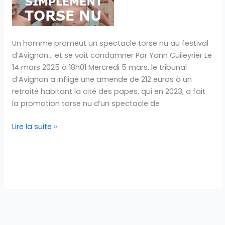
nu
d’un
spectacle…
et
Un homme promeut un spectacle torse nu au festival
se
d’Avignon… et se voit condamner Par Yann Cuileyrier Le
voit
14 mars 2025 à 18h01 Mercredi 5 mars, le tribunal
condamner
d’Avignon a infligé une amende de 212 euros à un
retraité habitant la cité des papes, qui en 2023, a fait
la promotion torse nu d’un spectacle de
Lire la suite »