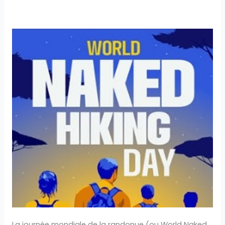
Journée mondiale de
la randonue (ou
World
Naked
Hiking
Day)
2026
La journée mondiale de la randonue (ou World Naked