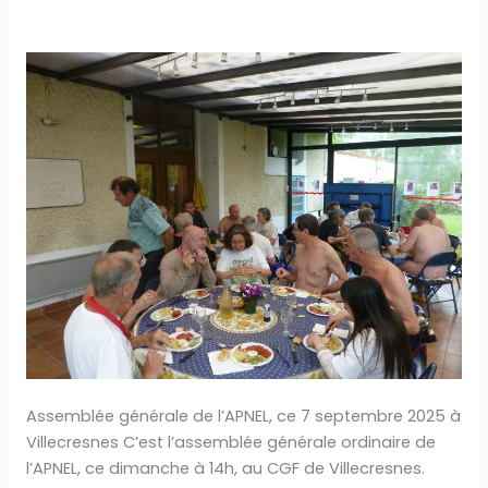
Assemblée
générale
de
l’APNEL,
ce
7
septembre
2025
à
Villecresnes
Assemblée générale de l’APNEL, ce 7 septembre 2025 à
Villecresnes C’est l’assemblée générale ordinaire de
l’APNEL, ce dimanche à 14h, au CGF de Villecresnes.