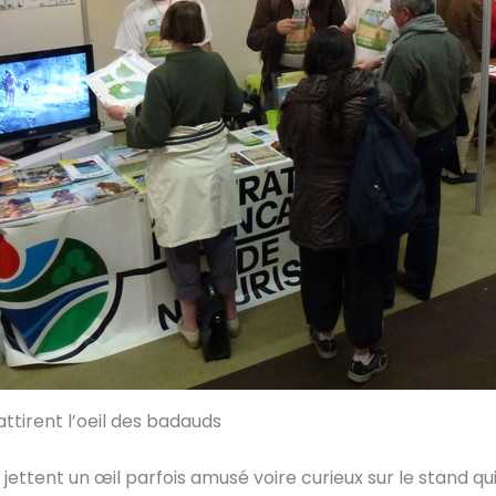
ttirent l’oeil des badauds
t jettent un œil parfois amusé voire curieux sur le stand qu