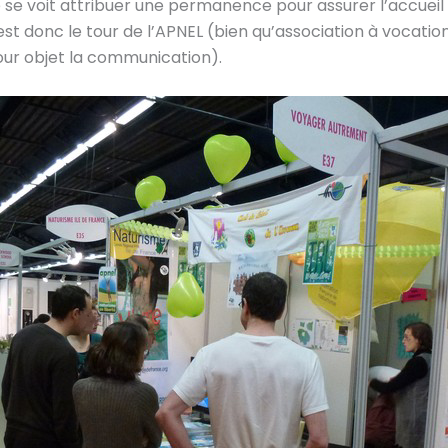
 se voit attribuer une permanence pour assurer l’accueil e
st donc le tour de l’APNEL (bien qu’association à vocation
our objet la communication).