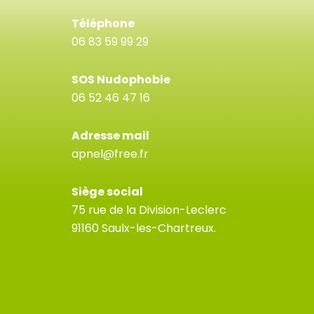
Téléphone
06 83 59 99 29
SOS Nudophobie
06 52 46 47 16
Adresse mail
apnel@free.fr
Siège social
75 rue de la Division-Leclerc
91160 Saulx-les-Chartreux.