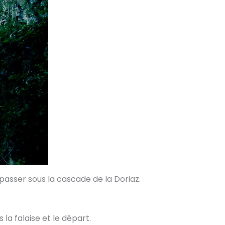
passer sous la cascade de la Doriaz.
 la falaise et le départ.