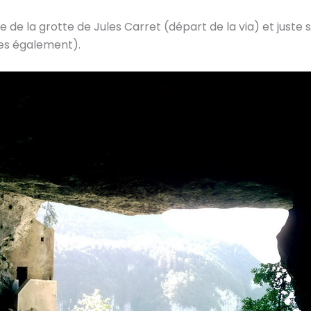
de la grotte de Jules Carret (départ de la via) et juste s
es également).