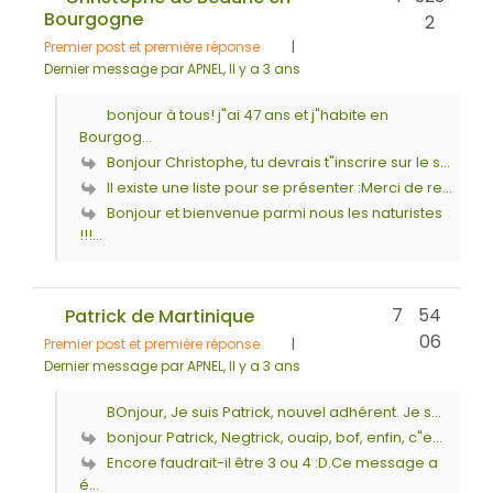
Bourgogne
2
Premier post et première réponse
|
Dernier message par APNEL
, Il y a 3 ans
bonjour à tous! j"ai 47 ans et j"habite en
Bourgog...
Bonjour Christophe, tu devrais t"inscrire sur le s...
Il existe une liste pour se présenter :Merci de re...
Bonjour et bienvenue parmi nous les naturistes
!!!...
7
54
Patrick de Martinique
06
Premier post et première réponse
|
Dernier message par APNEL
, Il y a 3 ans
BOnjour, Je suis Patrick, nouvel adhérent. Je s...
bonjour Patrick, Negtrick, ouaip, bof, enfin, c"e...
Encore faudrait-il être 3 ou 4 :D.Ce message a
é...