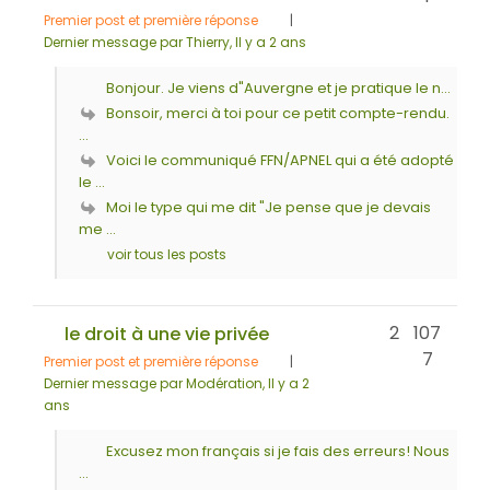
Premier post et première réponse
|
Dernier message par Thierry
, Il y a 2 ans
Bonjour. Je viens d"Auvergne et je pratique le n...
Bonsoir, merci à toi pour ce petit compte-rendu.
...
Voici le communiqué FFN/APNEL qui a été adopté
le ...
Moi le type qui me dit "Je pense que je devais
me ...
voir tous les posts
2
107
le droit à une vie privée
7
Premier post et première réponse
|
Dernier message par Modération
, Il y a 2
ans
Excusez mon français si je fais des erreurs! Nous
...