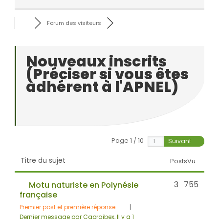
Forum des visiteurs
Nouveaux inscrits
(Préciser si vous êtes
adhérent à l'APNEL)
Page 1 / 10
Suivant
Titre du sujet
Posts
Vu
3
755
Motu naturiste en Polynésie
française
Premier post et première réponse
|
Dernier message par Capraibex
, Il y a 1