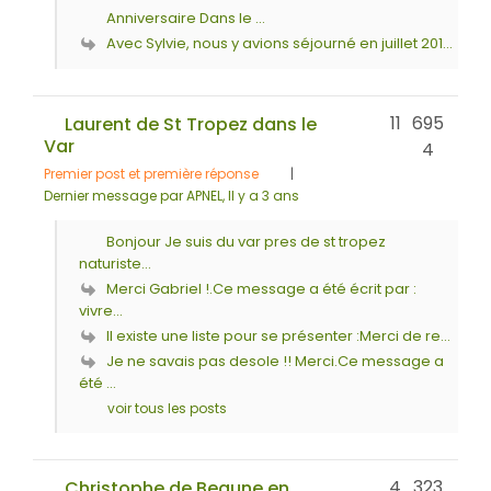
Anniversaire Dans le ...
Avec Sylvie, nous y avions séjourné en juillet 201...
11
695
Laurent de St Tropez dans le
Var
4
Premier post et première réponse
|
Dernier message par APNEL
, Il y a 3 ans
Bonjour Je suis du var pres de st tropez
naturiste...
Merci Gabriel !.Ce message a été écrit par :
vivre...
Il existe une liste pour se présenter :Merci de re...
Je ne savais pas desole !! Merci.Ce message a
été ...
voir tous les posts
4
323
Christophe de Beaune en