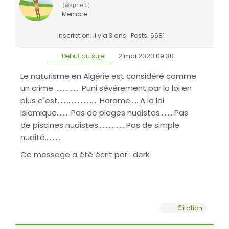
(@apnel)
Membre
Inscription: Il y a 3 ans
Posts: 6681
2 mai 2023 09:30
Début du sujet
Le naturisme en Algérie est considéré comme
un crime ................ Puni sévérement par la loi en
plus c"est.......................... Harame..... A la loi
islamique........ Pas de plages nudistes........ Pas
de piscines nudistes................. Pas de simple
nudité..........
Ce message a été écrit par : derk.
Citation