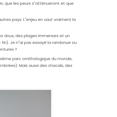
er, que les peurs s"atténueront et que
tres pays. L"enjeu en vaut vraiment la
ables doux, des plages immenses et un
 fin). Je n"ai pas essayé la randonue ou
entures ?
roisième parc ornithologique du monde,
ombrées). Mais aussi des chacals, des