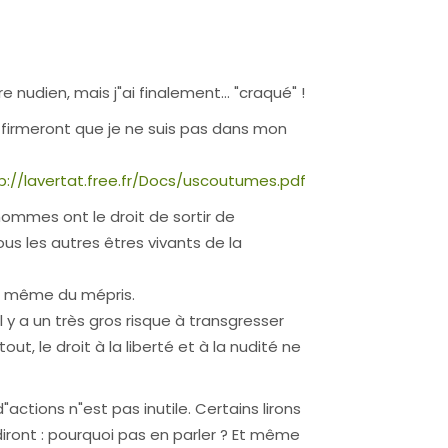
re nudien, mais j"ai finalement… "craqué" !
ffirmeront que je ne suis pas dans mon
p://lavertat.free.fr/Docs/uscoutumes.pdf
hommes ont le droit de sortir de
us les autres êtres vivants de la
ir même du mépris.
il y a un très gros risque à transgresser
ut, le droit à la liberté et à la nudité ne
actions n"est pas inutile. Certains lirons
diront : pourquoi pas en parler ? Et même