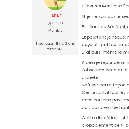
C"est souvent que l"o
APNEL
Et je ne suis pas le seu
(@apnel)
En allant au Sénégal, 
Membre
Et pourtant je risque
Inscription: Il y a 3 ans
pays et qu"il faut im
Posts: 6681
D"ailleurs, même le m
A cela je repondérai 
l"obscurantisme et le 
planète.
Refuser cette façon d
Ceci étant, il faut évi
dans certains pays mais
doit pas avoir de front
Cette discrétion est t
probablement ce fil de