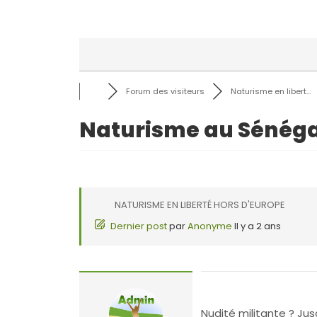
Forum des visiteurs
Naturisme en libert...
Naturisme au Sénégal
NATURISME EN LIBERTÉ HORS D'EUROPE
Dernier post
par
Anonyme
Il y a 2 ans
Nudité militante ? Jus