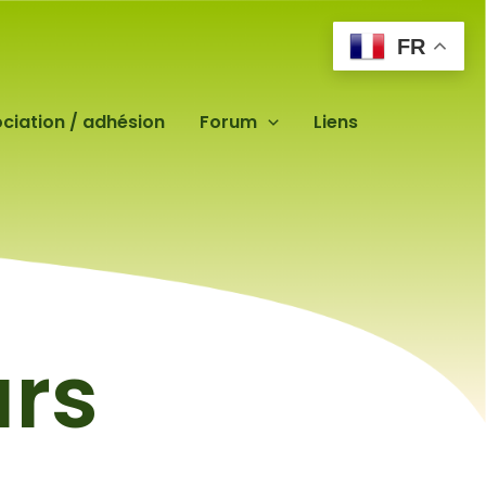
FR
ciation / adhésion
Forum
Liens
urs