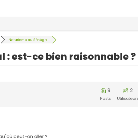
Naturisme au Sénéga...
 : est-ce bien raisonnable ?
9
2
Posts
Utilisateur
qu"où peut-on aller ?