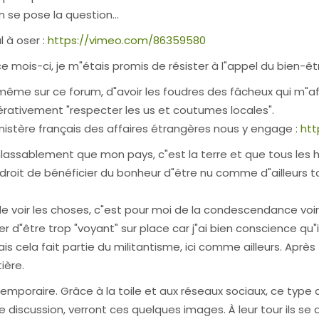
n se pose la question…
l à oser :
https://vimeo.com/86359580
ce mois-ci, je m"étais promis de résister à l"appel du bien-êt
, même sur ce forum, d"avoir les foudres des fâcheux qui m"a
pérativement "respecter les us et coutumes locales".
inistère français des affaires étrangères nous y engage :
htt
inlassablement que mon pays, c"est la terre et que tous les 
droit de bénéficier du bonheur d"être nu comme d"ailleurs to
e voir les choses, c"est pour moi de la condescendance vo
ter d"être trop "voyant" sur place car j"ai bien conscience qu"
 cela fait partie du militantisme, ici comme ailleurs. Après to
ière.
emporaire. Grâce à la toile et aux réseaux sociaux, ce type d"
 discussion, verront ces quelques images. À leur tour ils se 