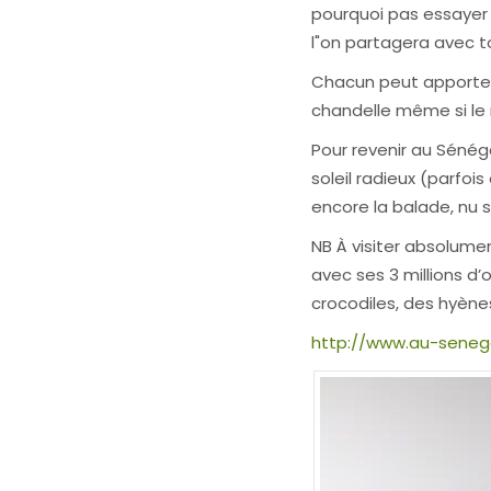
pourquoi pas essayer 
l"on partagera avec to
Chacun peut apporter 
chandelle même si le r
Pour revenir au Sénéga
soleil radieux (parfoi
encore la balade, nu 
NB À visiter absolume
avec ses 3 millions d
crocodiles, des hyène
http://www.au-senega