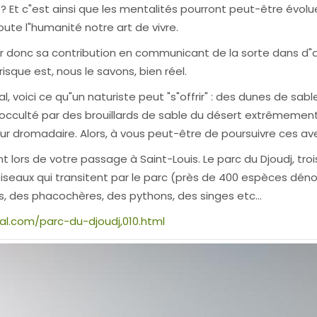
? Et c"est ainsi que les mentalités pourront peut-être évolu
ute l"humanité notre art de vivre.
donc sa contribution en communicant de la sorte dans d"au
isque est, nous le savons, bien réel.
l, voici ce qu"un naturiste peut "s"offrir" : des dunes de s
s occulté par des brouillards de sable du désert extrêmement
sur dromadaire. Alors, à vous peut-être de poursuivre ces av
nt lors de votre passage à Saint-Louis. Le parc du Djoudj, t
’oiseaux qui transitent par le parc (près de 400 espèces dén
s, des phacochères, des pythons, des singes etc…
l.com/parc-du-djoudj,010.html