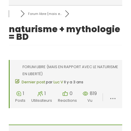
Forum libre (mais e...
naturisme + mythologie
= BD
FORUM LIBRE (MAIS EN RAPPORT AVEC LE NATURISME
EN LIBERTÉ)
Dernier post
par
Luc V
Il y a 3 ans
1
1
0
819
Posts
Utilisateurs
Reactions
Vu