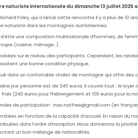
 naturiste internationale du dimanche 13 juillet 2025 a
e Richard Foley, qui a lancé cette rencontre il y a plus de 10
 naturiste dans les montagnes autrichiennes.
t d’être une composition multinationale d’hommes, de femme
groupe (cuisine, ménage…).
basées sur le niveau des participants. Cependant, les ran
cessitent une bonne condition physique.
tué dans un confortable chalet de montagne qui offre des 
maine par personne est de 340 euros. Il couvre tout : le loyer 
es frais (240 euros pour l’hébergement et 100 euros pour la nou
des de participation : inac.natfree@gmail.com (en français
t limitées en fonction de la capacité d’accueil. En raison du
stribuées dans l’ordre d’inscription. Nous donnerons la priori
ectant un bon mélange de nationalités.