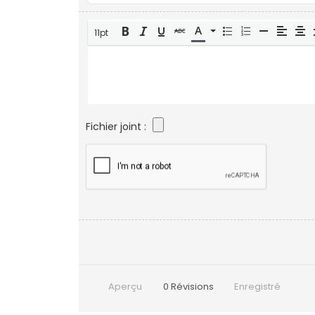
11pt
Fichier joint :
Aperçu
0
Révisions
Enregistré