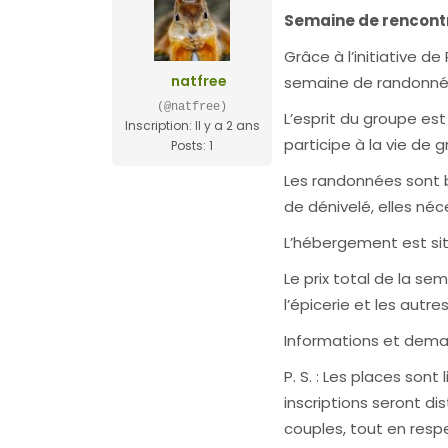
Semaine de rencontre
Grâce à l’initiative d
natfree
semaine de randonnée
(@natfree)
L’esprit du groupe es
Inscription: Il y a 2 ans
participe à la vie de 
Posts: 1
Les randonnées sont 
de dénivelé, elles né
L’hébergement est si
Le prix total de la se
l’épicerie et les autr
Informations et deman
P. S. : Les places son
inscriptions seront di
couples, tout en resp