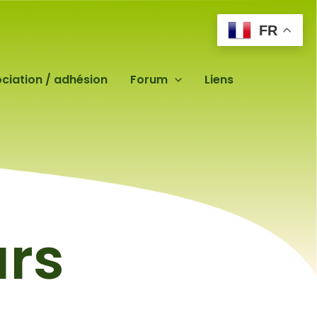
FR
ciation / adhésion
Forum
Liens
urs