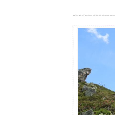
______________