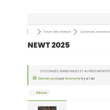
Forum des visiteurs
Cyclonues, randonue..
NEWT 2025
CYCLONUES, RANDONUES ET AUTRES INITIATI
Dernier post
par
Anonyme
Il y a 1 an
Résolu